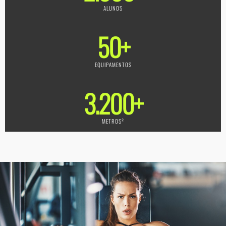
ALUNOS
50
+
EQUIPAMENTOS
3.200
+
METROS²